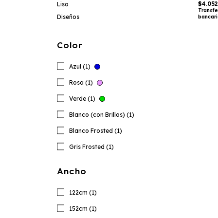
$4.05
Liso
Transfe
Diseños
bancar
Color
Azul (1)
Rosa (1)
Verde (1)
Blanco (con Brillos) (1)
Blanco Frosted (1)
Gris Frosted (1)
Ancho
122cm (1)
152cm (1)