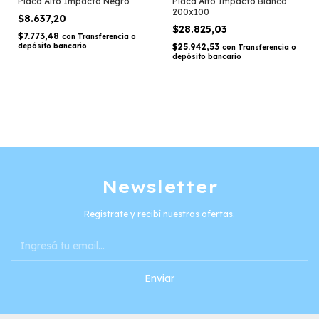
Placa Alto Impacto Negro
Placa Alto Impacto Blanco
200x100
$8.637,20
$28.825,03
$7.773,48
con
Transferencia o
depósito bancario
$25.942,53
con
Transferencia o
depósito bancario
Newsletter
Registrate y recibí nuestras ofertas.