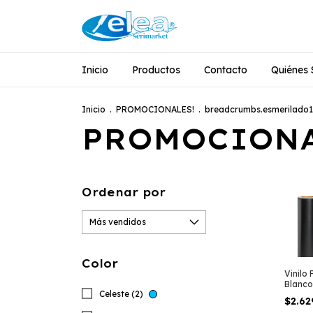
Inicio
Productos
Contacto
Quiénes
Inicio
.
PROMOCIONALES!
.
breadcrumbs.esmerilado1
PROMOCIONA
Ordenar por
Color
Vinilo
Blanco
Celeste (2)
(Brilla
$2.62