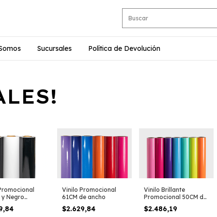
 Somos
Sucursales
Política de Devolución
LES!
 Promocional
Vinilo Promocional
Vinilo Brillante
 y Negro
61CM de ancho
Promocional 50CM de
nte y Mate)
ancho
9,84
$2.629,84
$2.486,19